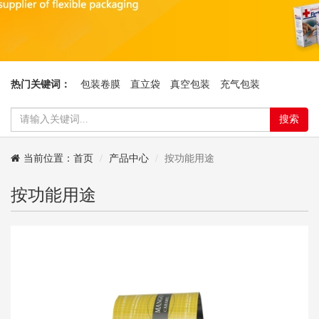
热门关键词：
包装卷膜
直立袋
真空包装
充气包装
搜索
冷冻包装
糖包装
铝箔袋
咖啡包装
直立袋
真空包装
当前位置：
首页
产品中心
按功能用途
充气包装
冷冻包装
糖包装
铝箔袋
按功能用途