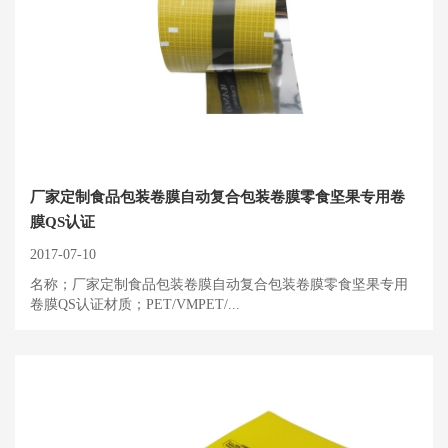
厂家定制食品包装卷膜自动复合包装卷膜零食坚果专用卷
膜QS认证
2017-07-10
名称；厂家定制食品包装卷膜自动复合包装卷膜零食坚果专用
卷膜QS认证材质；PET/VMPET/...