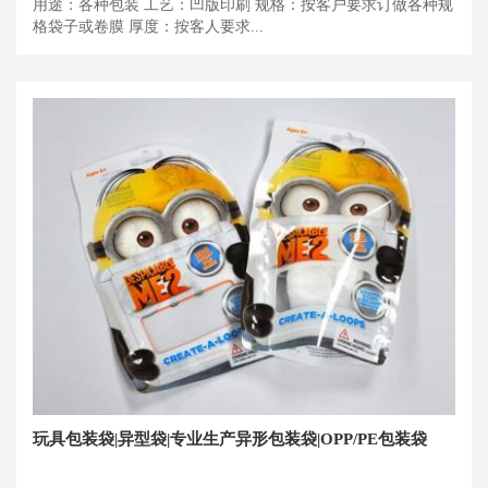
用途：各种包装 工艺：凹版印刷 规格：按客户要求订做各种规
格袋子或卷膜 厚度：按客人要求...
玩具包装袋|异型袋|专业生产异形包装袋|OPP/PE包装袋