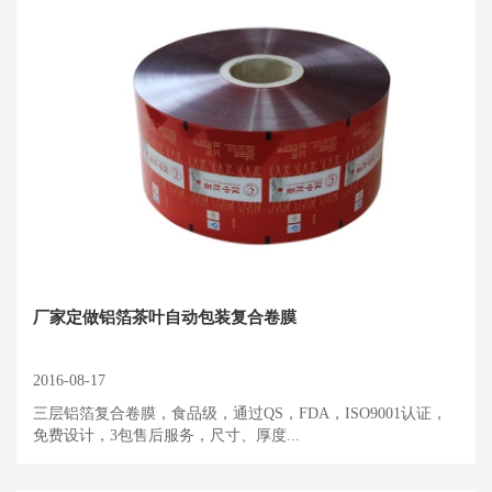
厂家定做铝箔茶叶自动包装复合卷膜
2016-08-17
三层铝箔复合卷膜，食品级，通过QS，FDA，ISO9001认证，
免费设计，3包售后服务，尺寸、厚度...