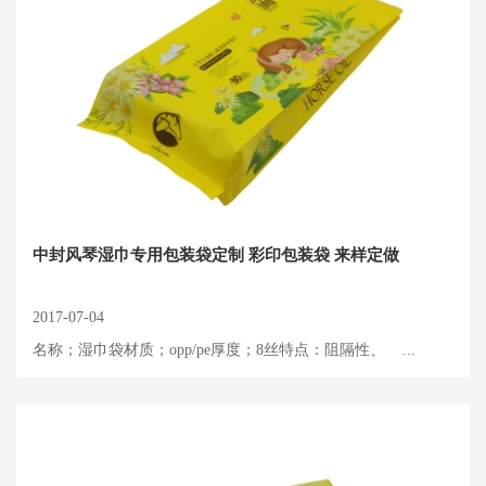
中封风琴湿巾专用包装袋定制 彩印包装袋 来样定做
2017-07-04
名称；湿巾袋材质；opp/pe厚度；8丝特点：阻隔性、 ...