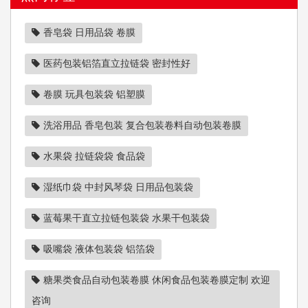
香皂袋 日用品袋 卷膜
医药包装铝箔直立拉链袋 密封性好
卷膜 玩具包装袋 铝塑膜
洗浴用品 香皂包装 复合包装卷料自动包装卷膜
水果袋 拉链袋袋 食品袋
湿纸巾袋 中封风琴袋 日用品包装袋
蓝莓果干直立拉链包装袋 水果干包装袋
吸嘴袋 液体包装袋 铝箔袋
糖果类食品自动包装卷膜 休闲食品包装卷膜定制 欢迎
咨询