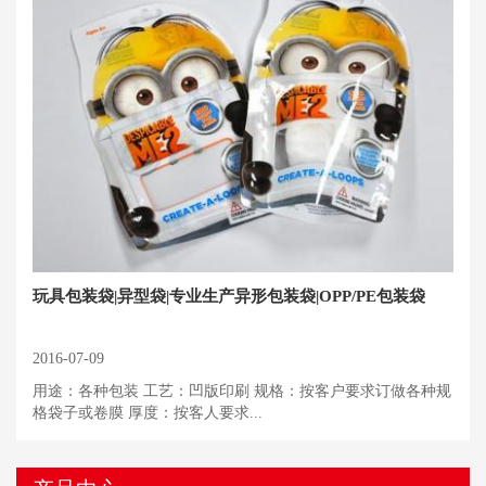
玩具包装袋|异型袋|专业生产异形包装袋|OPP/PE包装袋
2016-07-09
用途：各种包装 工艺：凹版印刷 规格：按客户要求订做各种规
格袋子或卷膜 厚度：按客人要求...