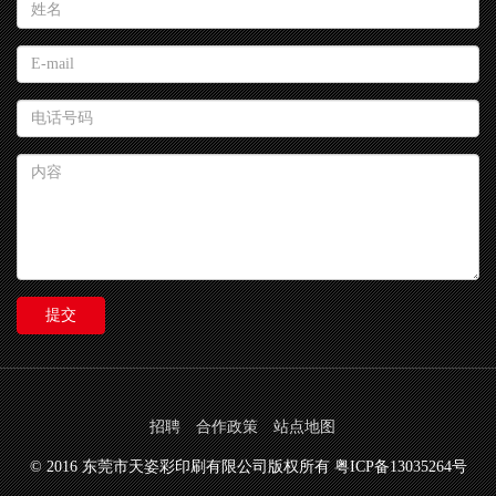
姓名
*
E-mail
*
电话号码
*
内容
*
提交
招聘
合作政策
站点地图
© 2016 东莞市天姿彩印刷有限公司版权所有
粤ICP备13035264号