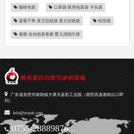
咖啡包装
口罩袋 医用包装袋 卡头袋
蓝莓干果 直立拉链袋 直立拉链袋
铝箔袋
卷膜 自动包装卷膜 婴儿湿纸巾袋
广东省东莞市谢岗镇大厚天姿彩工业园（潮莞高速谢岗出口即
到）
info@tzcpak.com
0755-28889876