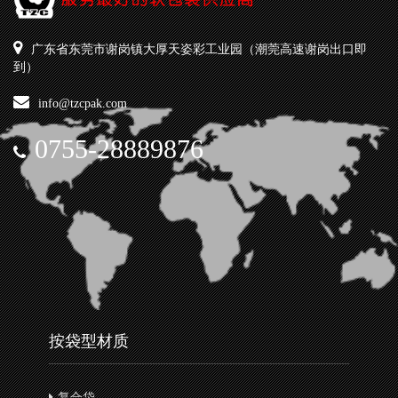
广东省东莞市谢岗镇大厚天姿彩工业园（潮莞高速谢岗出口即
到）
info@tzcpak.com
0755-28889876
按袋型材质
复合袋