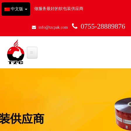
跳转到主要内容
做服务最好的软包装供应商
中文版
0755-28889876
info@tzcpak.com