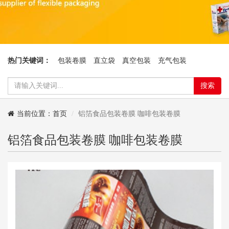
热门关键词：
包装卷膜
直立袋
真空包装
充气包装
搜索
冷冻包装
糖包装
铝箔袋
咖啡包装
直立袋
真空包装
当前位置：
首页
铝箔食品包装卷膜 咖啡包装卷膜
充气包装
冷冻包装
糖包装
铝箔袋
铝箔食品包装卷膜 咖啡包装卷膜