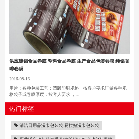
供应镀铝食品卷膜 塑料食品卷膜 生产食品包装卷膜 纯铝咖
啡卷膜
2016-08-16
用途：各种包装工艺：凹版印刷规格：按客户要求订做各种规
格袋子或卷膜厚度：按客人要求 ，...
热门标签
清洁日用品湿巾包装袋 易拉贴湿巾包装袋